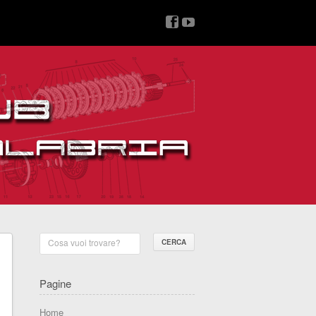
v
z
Cosa vuoi trovare?
Pagine
Home