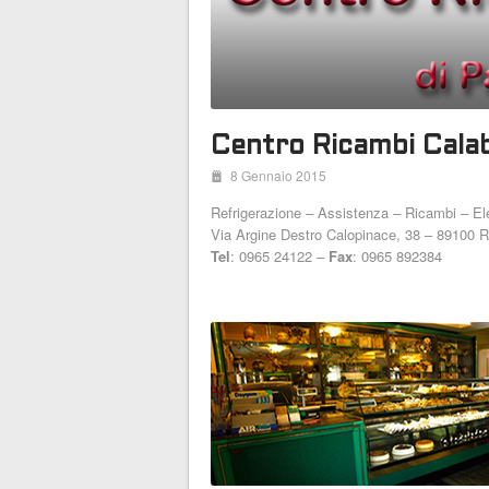
Centro Ricambi Cala
i
8 Gennaio 2015
Refrigerazione – Assistenza – Ricambi – Ele
Via Argine Destro Calopinace, 38 – 89100 R
Tel
: 0965 24122 –
Fax
: 0965 892384