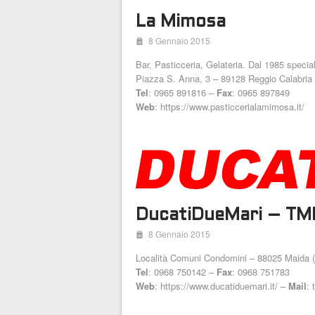
La Mimosa
i
8 Gennaio 2015
Bar, Pasticceria, Gelateria. Dal 1985 speciali
Piazza S. Anna, 3 – 89128 Reggio Calabria
Tel
: 0965 891816 –
Fax
: 0965 897849
Web
: https://www.pasticcerialamimosa.it/
DucatiDueMari – TMB
i
8 Gennaio 2015
Località Comuni Condomini – 88025 Maida 
Tel
: 0968 750142 –
Fax
: 0968 751783
Web
: https://www.ducatiduemari.it/ –
Mail
: