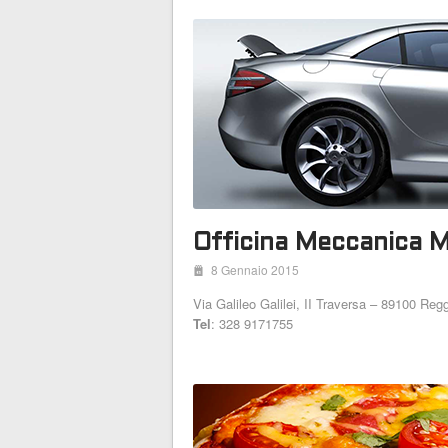
Officina Meccanica M
i
8 Gennaio 2015
Via Galileo Galilei, II Traversa – 89100 Reg
Tel
: 328 9171755