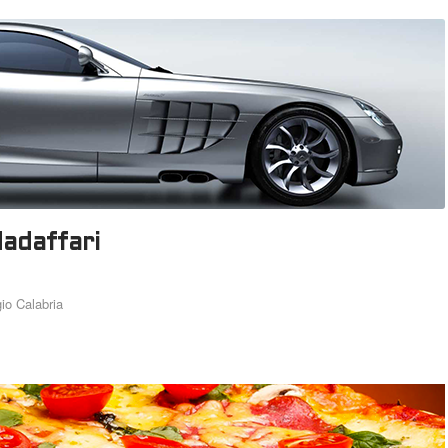
adaffari
gio Calabria