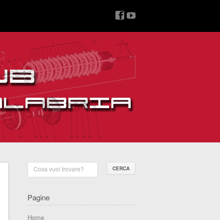
v
z
Cosa vuoi trovare?
Pagine
Home