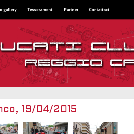
o gallery
Tesseramenti
Partner
Contattaci
anco, 19/04/2015