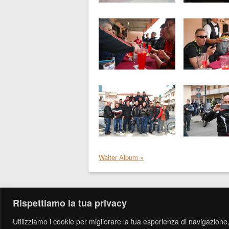
Walter Album »
Rispettiamo la tua privacy
Utilizziamo i cookie per migliorare la tua esperienza di navigazione, 
Copyri