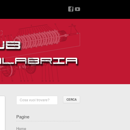
v
z
Cosa vuoi trovare?
Pagine
Home