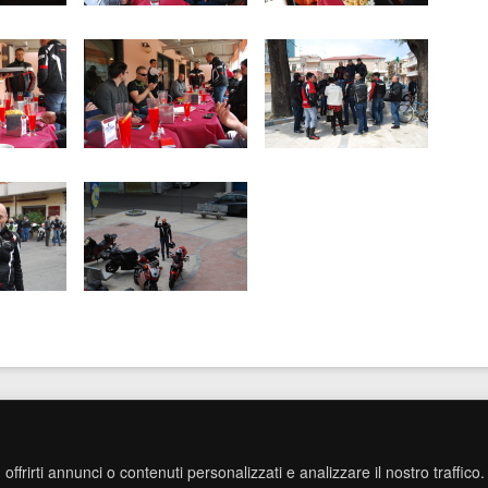
offrirti annunci o contenuti personalizzati e analizzare il nostro traffico
ght © 2014 Ducati Club Reggio Calabria. All Rights Reserved.
Powered by Bruno Smeriglio En