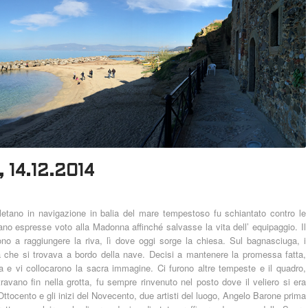
, 14.12.2014
letano in navigazione in balia del mare tempestoso fu schiantato contro le
ano espresse voto alla Madonna affinché salvasse la vita dell’ equipaggio. Il
rono a raggiungere la riva, lì dove oggi sorge la chiesa. Sul bagnasciuga, i
a che si trovava a bordo della nave. Decisi a mantenere la promessa fatta,
a e vi collocarono la sacra immagine. Ci furono altre tempeste e il quadro,
ravano fin nella grotta, fu sempre rinvenuto nel posto dove il veliero si era
’ Ottocento e gli inizi del Novecento, due artisti del luogo, Angelo Barone prima