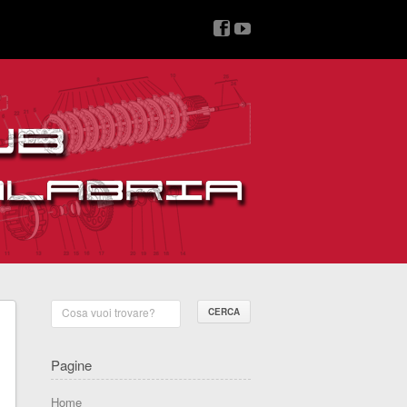
v
z
Cosa vuoi trovare?
Pagine
Home