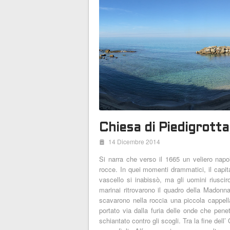
Chiesa di Piedigrotta
i
14 Dicembre 2014
Si narra che verso il 1665 un veliero napo
rocce. In quei momenti drammatici, il capit
vascello si inabissò, ma gli uomini riusci
marinai ritrovarono il quadro della Madonn
scavarono nella roccia una piccola cappell
portato via dalla furia delle onde che penet
schiantato contro gli scogli. Tra la fine dell